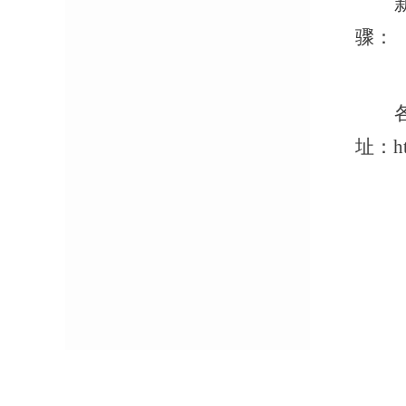
骤：
址：
h