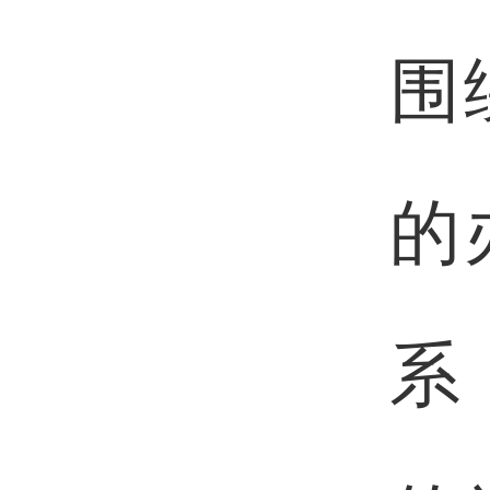
围
的
系