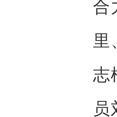
合
里
志
员