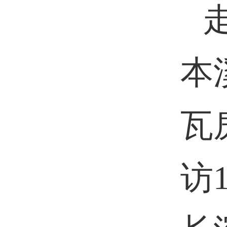
本
瓦
访