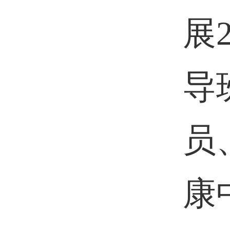
展
导
员
康