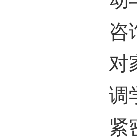
动
咨
对
调
紧