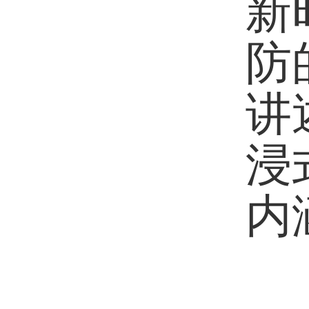
新
防
讲
浸
内