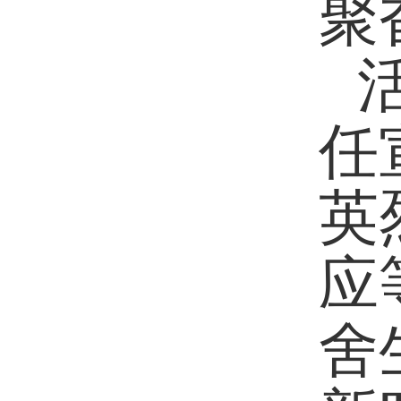
聚
任
英
应
舍