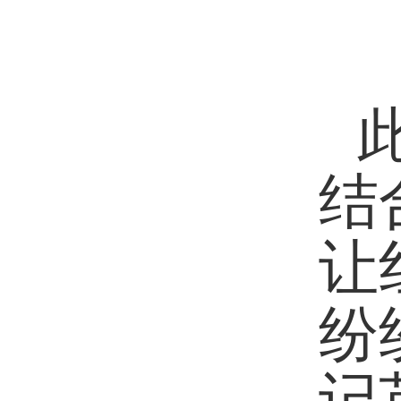
结
让
纷
记