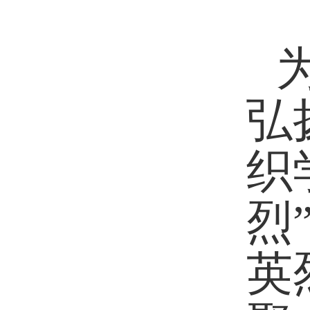
弘
织
烈
英