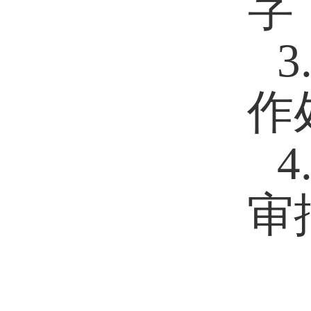
字
作
审